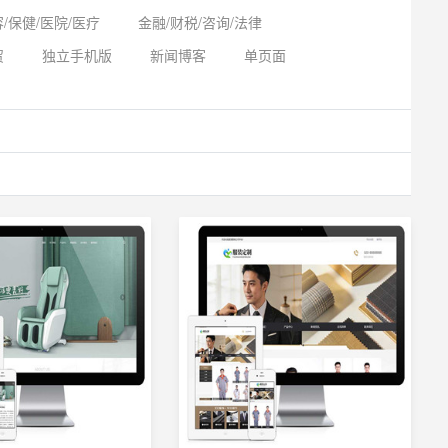
/保健/医院/医疗
金融/财税/咨询/法律
贸
独立手机版
新闻博客
单页面