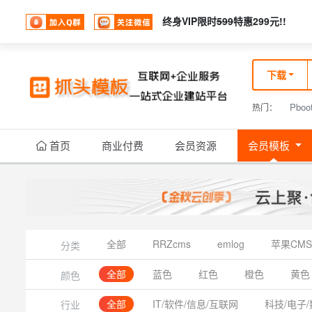
终身VIP限时
599
特惠299元!!
下载
Pboo
热门：
首页
商业付费
会员资源
会员模板
全部
RRZcms
emlog
苹果CMS
分类
全部
蓝色
红色
橙色
黄色
颜色
全部
IT/软件/信息/互联网
科技/电子/
行业