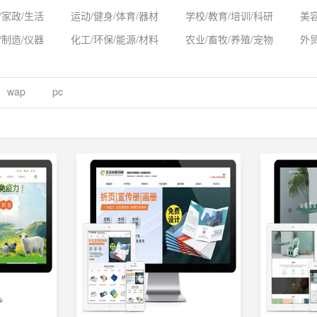
/家政/生活
运动/健身/体育/器材
学校/教育/培训/科研
美容
/制造/仪器
化工/环保/能源/材料
农业/畜牧/养殖/宠物
外
wap
pc