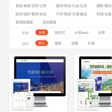
食品/果蔬/饮料/日用
服饰/珠宝/礼品/玩具
摄影/婚庆
政府/组织/集团/协会
汽车/物流/交通/搬运
机械/设备
营销型模板
其他模板
全部
响应式
pc和wap
全屏
布局
默认
最新
销量
价格
排序