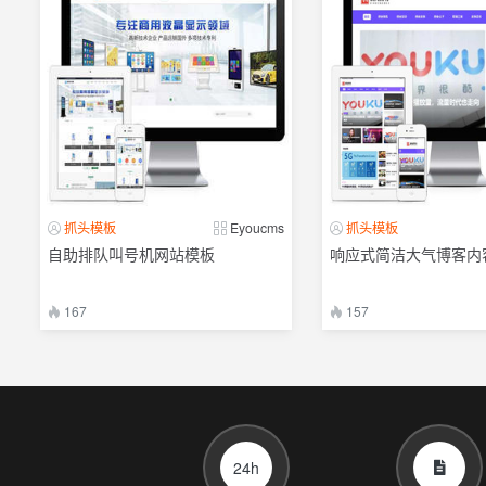
抓头模板
Eyoucms
抓头模板
自助排队叫号机网站模板
响应式简洁大气博客内
167
157
24h