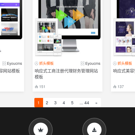
Eyoucms
抓头模板
Eyoucms
抓头模板
容网站模板
响应式工商注册代理财务管理网站
响应式美容
模板
151
137
1
2
3
4
5
... 44
»