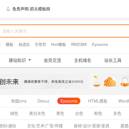
免责声明-抓头模板网
t
模板
自适应
引导页
html模板
RRZCMS
Eyoucms
建站知识
会员交流
主机域名
站长工具
帝国cms
Discuz
Eyoucms
HTML模板
Word
绿色
黑白灰色
黑色
白色
粉色
多色
数码/通信
文化/艺术/广告/传媒
装修/设计/家居/家具
基建