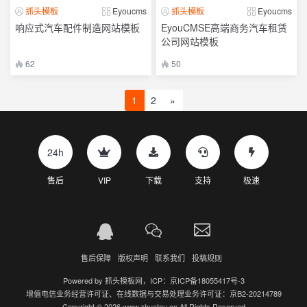
抓头模板
Eyoucms
抓头模板
Eyoucms
响应式汽车配件制造网站模板
EyouCMSE高端商务汽车租赁
公司网站模板
62
50
1
2
»
24h
售后
VIP
下载
支持
极速
售后保障
版权声明
联系我们
投稿规则
Powered by
抓头模板网
，ICP：
京ICP备18055417号-3
增值电信业务经营许可证、在线数据与交易处理业务许可证：京B2-20214789
Copyright © 2026 www.zhuatou.cn All Rights Reserved