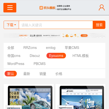
下载
搜索
全部
RRZcms
emlog
苹果CMS
帝国cms
Discuz
Eyoucms
HTML模板
WordPress
PBCMS
默认
最新
销量
价格