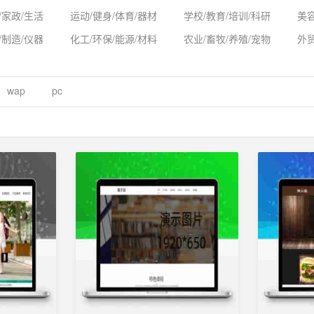
/家政/生活
运动/健身/体育/器材
学校/教育/培训/科研
美容
/制造/仪器
化工/环保/能源/材料
农业/畜牧/养殖/宠物
外
wap
pc