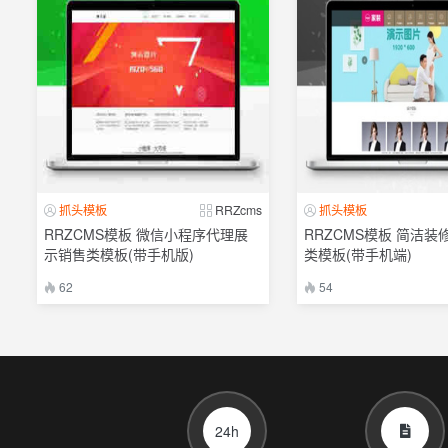
抓头模板
RRZcms
抓头模板
RRZCMS模板 微信小程序代理展
RRZCMS模板 简洁装
示销售类模板(带手机版)
类模板(带手机端)
62
54
24h