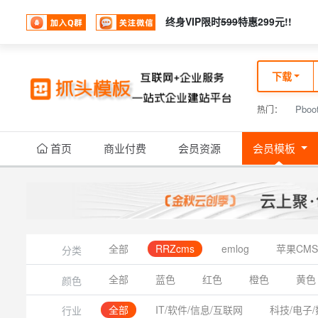
终身VIP限时
599
特惠299元!!
下载
Pboo
热门：
首页
商业付费
会员资源
会员模板
全部
RRZcms
emlog
苹果CMS
分类
全部
蓝色
红色
橙色
黄色
颜色
全部
IT/软件/信息/互联网
科技/电子/
行业