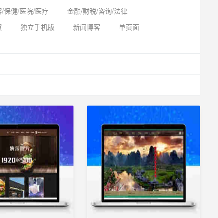
/保健/医院/医疗
金融/财税/咨询/法律
贸
独立手机版
新闻博客
单页面