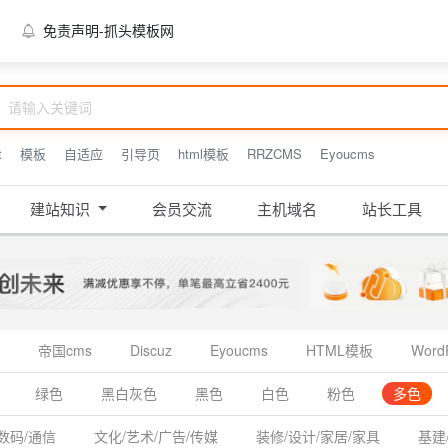
免责声明-抓头模板网
t
模板
自适应
引导页
html模板
RRZCMS
Eyoucms
建站知识
会员交流
主机域名
站长工具
帝国cms
Discuz
Eyoucms
HTML模板
Word
绿色
黑白灰色
黑色
白色
粉色
多色
数码/通信
文化/艺术/广告/传媒
装修/设计/家居/家具
基建