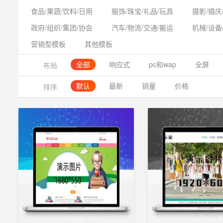
食品/果蔬/饮料/日用
服饰/珠宝/礼品/玩具
摄影/婚庆
政府/组织/集团/协会
汽车/物流/交通/搬运
机械/设备
营销型模板
其他模板
全部
响应式
pc和wap
全屏
布局
默认
最新
销量
价格
排序