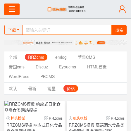
下载
搜索
全部
RRZcms
emlog
苹果CMS
帝国cms
Discuz
Eyoucms
HTML模板
WordPress
PBCMS
默认
最新
销量
价格
抓头模板
RRZcms
抓头模板
RRZcms
RRZCMS模板 响应式日化食品
RRZCMS模板 高端酒水食品类
零食类网站模板
企业网站模板(带手机版)