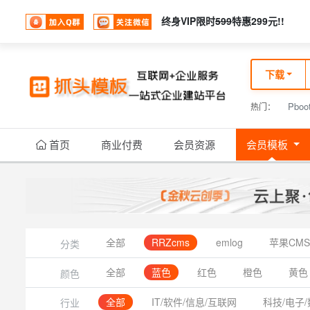
终身VIP限时
599
特惠299元!!
下载
Pboo
热门：
首页
商业付费
会员资源
会员模板
全部
RRZcms
emlog
苹果CMS
分类
全部
蓝色
红色
橙色
黄色
颜色
全部
IT/软件/信息/互联网
科技/电子/
行业