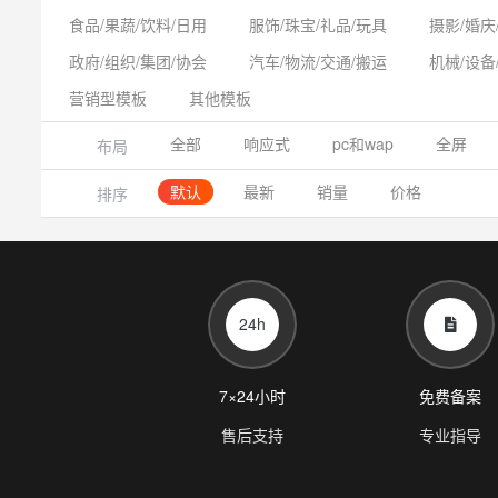
食品/果蔬/饮料/日用
服饰/珠宝/礼品/玩具
摄影/婚庆
政府/组织/集团/协会
汽车/物流/交通/搬运
机械/设备
营销型模板
其他模板
全部
响应式
pc和wap
全屏
布局
默认
最新
销量
价格
排序
24h
7×24小时
免费备案
售后支持
专业指导