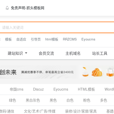
免责声明-抓头模板网
t
模板
自适应
引导页
html模板
RRZCMS
Eyoucms
建站知识
会员交流
主机域名
站长工具
帝国cms
Discuz
Eyoucms
HTML模板
Word
绿色
黑白灰色
黑色
白色
粉色
多色
数码/通信
文化/艺术/广告/传媒
装修/设计/家居/家具
基建