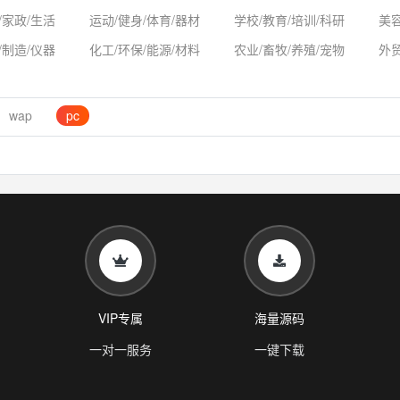
/家政/生活
运动/健身/体育/器材
学校/教育/培训/科研
美容
/制造/仪器
化工/环保/能源/材料
农业/畜牧/养殖/宠物
外
wap
pc
VIP专属
海量源码
一对一服务
一键下载