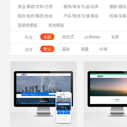
食品/果蔬/饮料/日用
服饰/珠宝/礼品/玩具
摄影/婚庆
政府/组织/集团/协会
汽车/物流/交通/搬运
机械/设备
营销型模板
其他模板
全部
响应式
pc和wap
全屏
布局
默认
最新
销量
价格
排序