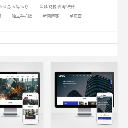
/保健/医院/医疗
金融/财税/咨询/法律
贸
独立手机版
新闻博客
单页面