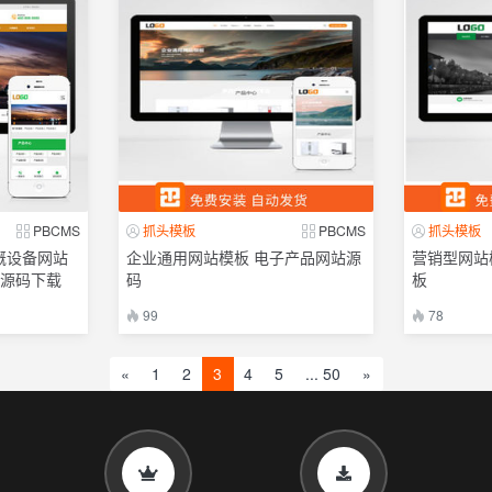
PBCMS
抓头模板
PBCMS
抓头模板
溉设备网站
企业通用网站模板 电子产品网站源
营销型网站
站源码下载
码
板
99
78
«
1
2
3
4
5
... 50
»