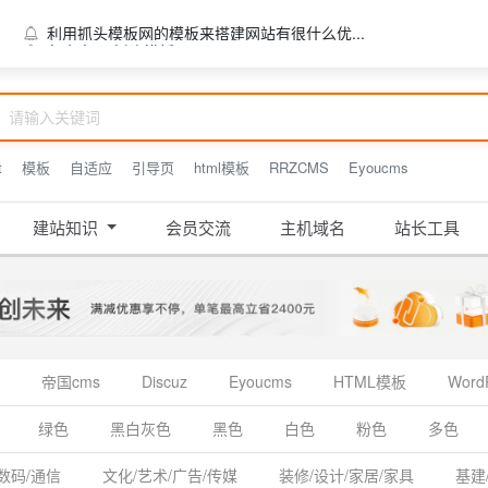
利用抓头模板网的模板来搭建网站有很什么优...
t
模板
自适应
引导页
html模板
RRZCMS
Eyoucms
建站知识
会员交流
主机域名
站长工具
帝国cms
Discuz
Eyoucms
HTML模板
Word
绿色
黑白灰色
黑色
白色
粉色
多色
数码/通信
文化/艺术/广告/传媒
装修/设计/家居/家具
基建