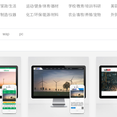
/家政/生活
运动/健身/体育/器材
学校/教育/培训/科研
美容
/制造/仪器
化工/环保/能源/材料
农业/畜牧/养殖/宠物
外
wap
pc