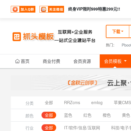
终身VIP限时
599
特惠299元!!
下载
Pboo
热门：
首页
商业付费
会员资源
会员模板
全部
RRZcms
emlog
苹果CMS
分类
全部
蓝色
红色
橙色
黄色
颜色
全部
IT/软件/信息/互联网
科技/电子/
行业