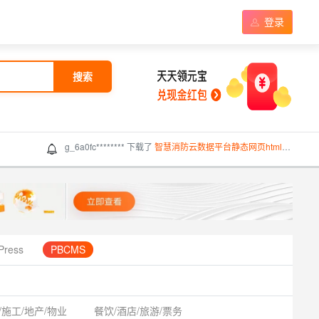
登录
搜索
g_6a0fc******** 下载了
智慧消防云数据平台静态网页html模板
Press
PBCMS
/施工/地产/物业
餐饮/酒店/旅游/票务