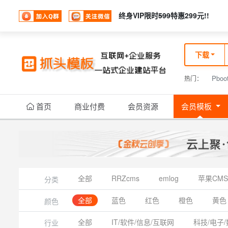
终身VIP限时
599
特惠299元!!
下载
Pboo
热门：
首页
商业付费
会员资源
会员模板
全部
RRZcms
emlog
苹果CMS
分类
全部
蓝色
红色
橙色
黄色
颜色
全部
IT/软件/信息/互联网
科技/电子/
行业