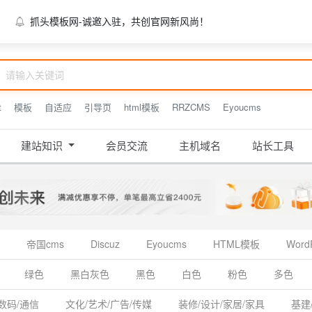
抓头模板网-诚邀入驻，共创官网新风尚！
t
模板
自适应
引导页
html模板
RRZCMS
Eyoucms
建站知识
会员交流
主机域名
站长工具
帝国cms
Discuz
Eyoucms
HTML模板
Word
绿色
黑白灰色
黑色
白色
粉色
多色
数码/通信
文化/艺术/广告/传媒
装修/设计/家居/家具
基建