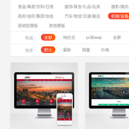
食品/果蔬/饮料/日用
服饰/珠宝/礼品/玩具
摄影/婚庆
政府/组织/集团/协会
汽车/物流/交通/搬运
机械/设备
营销型模板
其他模板
全部
响应式
pc和wap
全屏
布局
默认
最新
销量
价格
排序