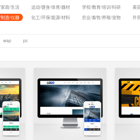
/家政/生活
运动/健身/体育/器材
学校/教育/培训/科研
美容
/制造/仪器
化工/环保/能源/材料
农业/畜牧/养殖/宠物
外
wap
pc