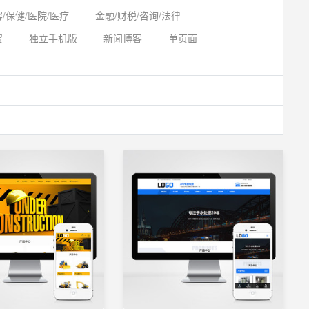
/保健/医院/医疗
金融/财税/咨询/法律
贸
独立手机版
新闻博客
单页面