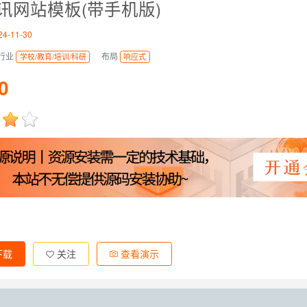
讯网站模板(带手机版)
4-11-30
行业
布局
学校/教育/培训/科研
响应式
0
下载
关注
查看演示