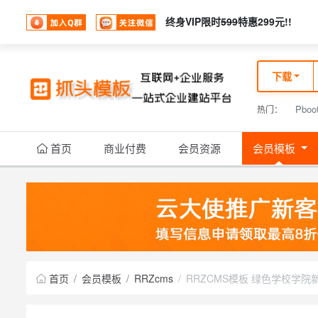
终身VIP限时
599
特惠299元!!
下载
Pboo
热门：
首页
商业付费
会员资源
会员模板
首页
会员模板
RRZcms
RRZCMS模板 绿色学校学院