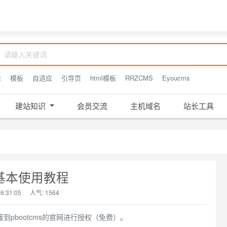
免责声明-抓头模板网
t
模板
自适应
引导页
html模板
RRZCMS
Eyoucms
建站知识
会员交流
主机域名
站长工具
ms基本使用教程
6:31:05
人气:
1564
pbootcms的官网进行授权（免费）。