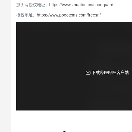
抓头网授权地址：
https://www.zhuatou.cn/shouquan/
授权地址：
https://www.pbootcms.com/freesn/