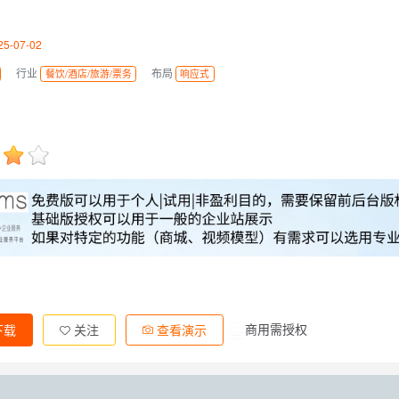
5-07-02
行业
布局
餐饮/酒店/旅游/票务
响应式
商用需授权
下载
关注
查看演示