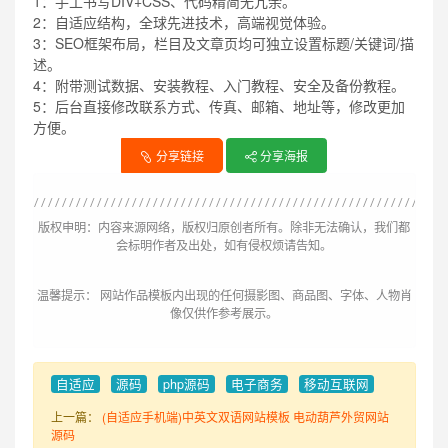
1：手工书写DIV+CSS、代码精简无冗余。
2：自适应结构，全球先进技术，高端视觉体验。
3：SEO框架布局，栏目及文章页均可独立设置标题/关键词/描
述。
4：附带测试数据、安装教程、入门教程、安全及备份教程。
5：后台直接修改联系方式、传真、邮箱、地址等，修改更加
方便。
分享链接
分享海报
版权申明：内容来源网络，版权归原创者所有。除非无法确认，我们都
会标明作者及出处，如有侵权烦请告知。
温馨提示： 网站作品模板内出现的任何摄影图、商品图、字体、人物肖
像仅供作参考展示。
自适应
源码
php源码
电子商务
移动互联网
上一篇：
(自适应手机端)中英文双语网站模板 电动葫芦外贸网站
源码