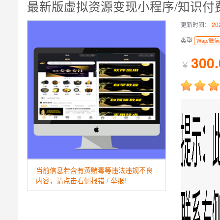
更新时间：
202
类型
Wap/微信
300.
￥
当前信息若含有黄赌毒等违法违规不良
内容，请点击右侧报错 / 举报!