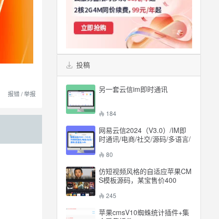
投稿
另一套云信im即时通讯
报错 / 举报
184
网易云信2024（V3.0）/IM即
时通讯/电商/社交/源码/多语言/
sdk
80
仿短视频风格的自适应苹果CM
S模板源码，某宝售价400
245
苹果cmsV10蜘蛛统计插件+集