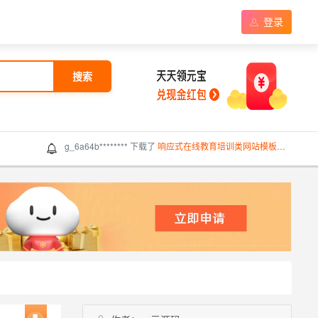
登录
搜索
g_6a64b******** 下载了
响应式在线教育培训类网站模板（响应式）
g_6a647******** 下载了
金融投资企业控股网站模板