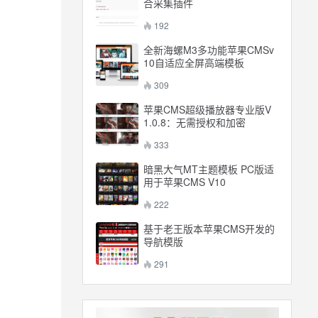
合采集插件
192
全新海螺M3多功能苹果CMSv
10自适应全屏高端模板
309
苹果CMS超级播放器专业版V
1.0.8：无需授权和加密
333
暗黑大气MT主题模板 PC版适
用于苹果CMS V10
222
基于老王版本苹果CMS开发的
导航模版
291