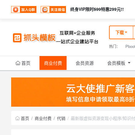
终身VIP限时
599
特惠299元!!
下载
Pboo
热门：
首页
商业付费
会员资源
会员模板
首页
商业付费
代销
最新版虚拟资源变现小程序/知识付